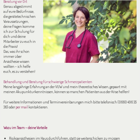
Beratung vor Ort
Genau abgestimmt
auf eure Bedürfnisse,
die gerätetechnischen
Voraussetzungen,
deine Fragen komme
ich zur Schulung für
dich und deine
Mitarbeiter zu euch in
die Praxis!
Das, was ihr schon
immer über
Anästhesie wissen
wollten – ich helfe
euch, es zu verstehen!
Behandlung und Beratung für schwierige Schmerzpatienten
Meine langjährige Erfahrung an der VUW und mein theoretisches Wissen, gepaart mit
meinen Akupunkturkenntnissen, können so manchen Patienten aus der Krise helfen!
Für weitere Informationen und Terminvereinbarungen mich bitte telefonisch (0660 496 35
36) oder
per mail
kontaktieren.
Wozu im Team – deine Vorteile
Risikoanästhesien im Haus durchführen, statt sie weiterschicken zu müssen