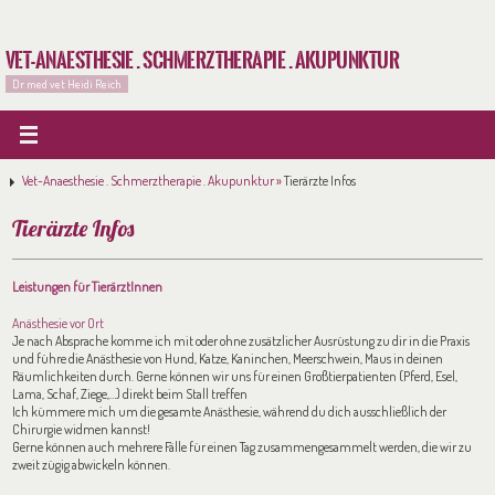
Vet-Anaesthesie . Schmerztherapie . Akupunktur
Dr med vet Heidi Reich
Vet-Anaesthesie . Schmerztherapie . Akupunktur »
Tierärzte Infos
Tierärzte Infos
Leistungen für TierärztInnen
Anästhesie vor Ort
Je nach Absprache komme ich mit oder ohne zusätzlicher Ausrüstung zu dir in die Praxis
und führe die Anästhesie von Hund, Katze, Kaninchen, Meerschwein, Maus in deinen
Räumlichkeiten durch. Gerne können wir uns für einen Großtierpatienten (Pferd, Esel,
Lama, Schaf, Ziege,…) direkt beim Stall treffen
Ich kümmere mich um die gesamte Anästhesie, während du dich ausschließlich der
Chirurgie widmen kannst!
Gerne können auch mehrere Fälle für einen Tag zusammengesammelt werden, die wir zu
zweit zügig abwickeln können.