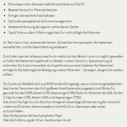
Mit entspanntem Gewissen volle Konzentration auf die OP
Besseres Service für Patientenbesitzer
Ruhige und rasche Aufwachphasen
Optimales perioperatives Schmerzmanagement
Verbesserte Nutzung der eigenen vorhandenen Geräte
Tips & Tricks aus dem Erfahrungsschatz für nicht alltägliche Patienten
Im Team kann man voneinander lernen, Schwächen kompensieren, Kompetenzen
vervielfachen und die Gesamtleistung verbessern.
Durch den rasanten Wissenszuwachs im medizinischen Bereich ist es unmöglich geworden,
auf allen Fachbereichen topaktuell zu bleiben, und ein Trend zur Spezialisierung ist
erkennbar. Die Zusammenarbeit von ExpertInnen aus verschiedenen Fachbereichen
ermöglicht die bestmögliche Versorgung unserer Patienten – Synergien, die genutzt werden
sollten!
Die Studie von Brodbelt et al. aus 2008 hat deutlich gezeigt, was wir schon lange beobachten:
dass kranke Tiere einem deutlich größeren Anästhesierisiko ausgesetzt sind (Risiko für
gesunde Hunde 0,05%, Katzen 0.11%, Hasenartige 0.73%; Risiko für Patienten der ASA-Stufen
3-5 bei Hunden 1.33%, Katzen 1.40% und Hasenartigen 7.73%).
Dies ist ein häufiger Grund, die schon dringend notwendige Zahnsanierung der chronisch
niereninsuffizienten Katze entweder an eine Klinik zu überweisen oder weiter
aufzuschieben.
Oder die Kastration des brachycephalen Mops‘.
Oder die Entfernung der UV am herzkranken Hund.